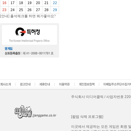
16
17
18
19
20
21
22
23
24
25
26
27
28
29
[안내] 출석체크를 하면 뭐가좋아요?
주식회사 미디어클릭 / 사업자번호 220-87-8
[팝업 삭제 프로그램]
이곳에서 제공하는 모든 게임은 회원 및