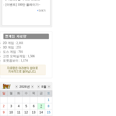
[이벤트] 100만 플레이기~
2D 게임 :
2,161
3D 게임 :
255
도스 게임 :
701
고전 오락실게임 :
1,506
포켓겜보이 :
1,174
2026년
8월
일
월
화
수
목
금
토
1
2
3
4
5
6
7
8
9
10
11
12
13
14
15