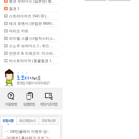
펭귄 브라더스 (일본판) 펭...
철권 3
스트라이커즈 1945 III (...
테크 로맨서 (유럽판 98091...
마리오 카트
라이벌 스쿨 (사립저스티스...
스노우 브라더스 2 - 위드 ...
던전즈 & 드래곤즈: 미스타...
비스토라이저 (동물철권 1...
< 100만플레이 이벤트 당~
[이벤트] 출석체크 프로그~