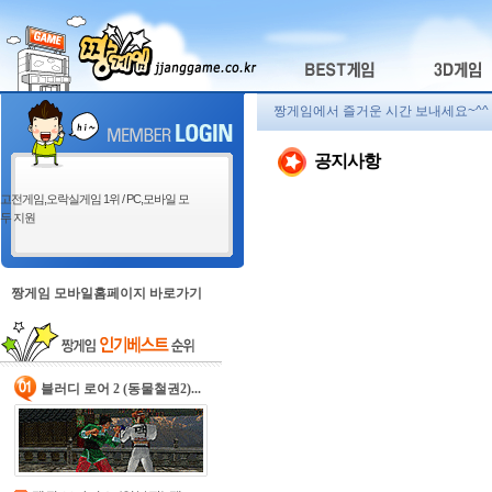
짱게임에서 즐거운 시간 보내세요~^^
공지사항
고전게임,오락실게임 1위 / PC,모바일 모
두 지원
짱게임 모바일홈페이지 바로가기
블러디 로어 2 (동물철권2)...