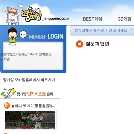
짱게임에서 즐거운 시간 보내세요~^^
질문과 답변
고전게임,오락실게임 1위 / PC,모바일 모
두 지원
짱게임 모바일홈페이지 바로가기
블러디 로어 2 (동물철권2)...