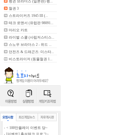
펭귄 브라더스 (일본판) 펭...
철권 3
스트라이커즈 1945 III (...
테크 로맨서 (유럽판 98091...
마리오 카트
라이벌 스쿨 (사립저스티스...
스노우 브라더스 2 - 위드 ...
던전즈 & 드래곤즈: 미스타...
비스토라이저 (동물철권 1...
< 100만플레이 이벤트 당~
[이벤트] 출석체크 프로그~