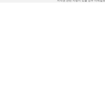
저작권 관련 사항이 있을 경우 이메일