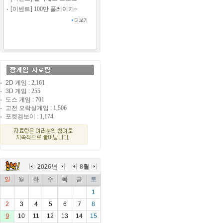
[이벤트] 100만 플레이기~
2D 게임 :
2,161
3D 게임 :
255
도스 게임 :
701
고전 오락실게임 :
1,506
포켓겜보이 :
1,174
2026년
8월
일
월
화
수
목
금
토
1
2
3
4
5
6
7
8
9
10
11
12
13
14
15