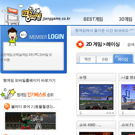
짱게임에서 즐거운 시간 보내세요~^^
2D 게임 > 레이싱
검색
고전게임,오락실게임 1위 / PC,모바일 모
두 지원
.뉴맨
.니겔 맨셀의
짱게임 모바일홈페이지 바로가기
블러디 로어 2 (동물철권2)...
.슈퍼 4WD - ...
.슈퍼 F1 