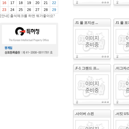
16
17
18
19
20
21
22
23
24
25
26
27
28
29
[안내] 출석체크를 하면 뭐가좋아요?
.f1 폴 포지션 ...
.f1 폴 
.F-1 그랜드 프...
.이그자
.사이버 스핀
.서킷 US