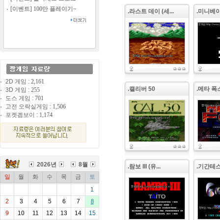
[이벤트] 100만 플레이기~
.라스트 데이 (세...
.미니베
2D 게임 :
2,161
.캘리버 50
.메타 폭
3D 게임 :
255
도스 게임 :
701
고전 오락실게임 :
1,506
포켓겜보이 :
1,174
2026년
8월
.람보 III (유...
.기간테
일
월
화
수
목
금
토
1
2
3
4
5
6
7
8
9
10
11
12
13
14
15