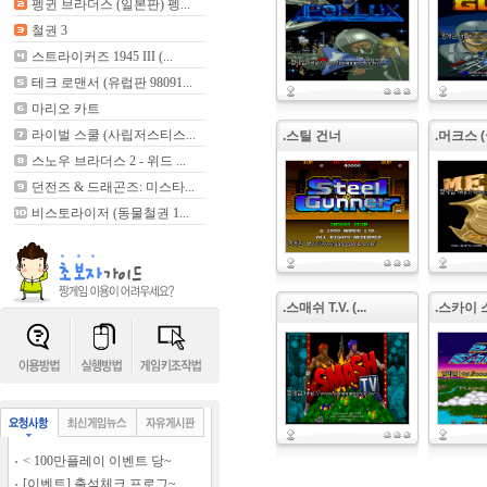
펭귄 브라더스 (일본판) 펭...
철권 3
스트라이커즈 1945 III (...
테크 로맨서 (유럽판 98091...
마리오 카트
라이벌 스쿨 (사립저스티스...
.스틸 건너
.머크스 (
스노우 브라더스 2 - 위드 ...
던전즈 & 드래곤즈: 미스타...
비스토라이저 (동물철권 1...
.스매쉬 T.V. (...
.스카이
< 100만플레이 이벤트 당~
[이벤트] 출석체크 프로그~