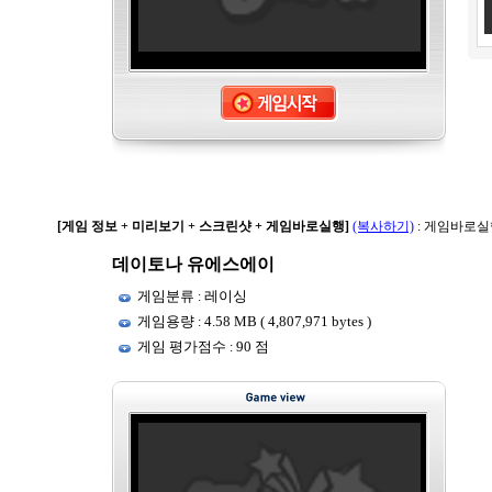
[게임 정보 + 미리보기 + 스크린샷 + 게임바로실행]
(복사하기)
: 게임바로실
데이토나 유에스에이
게임분류
레이싱
:
게임용량
4.58 MB ( 4,807,971 bytes )
:
게임 평가점수
90 점
: