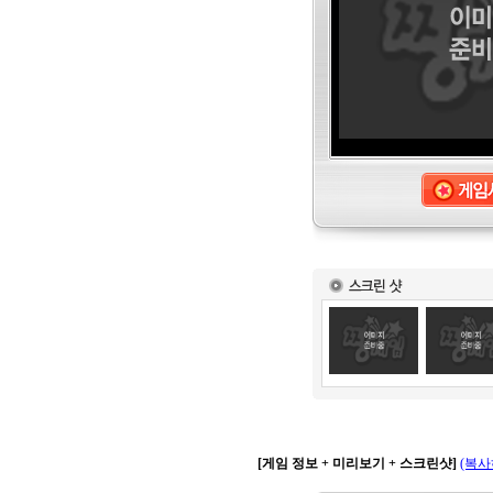
[게임 정보 + 미리보기 + 스크린샷]
(복사