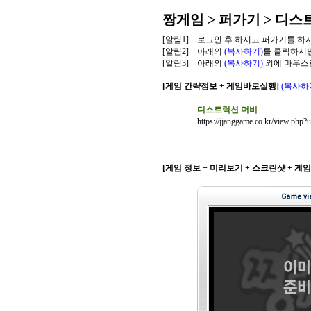
짱게임 > 퍼가기 > 디
[알림1]
로그인 후 하시고 퍼가기를 하
[알림2]
아래의
(복사하기)
를 클릭하시면
[알림3]
아래의
(복사하기)
외에 마우스
[게임 간략정보 + 게임바로실행]
(복사하
디스트럭션 더비
https://jjanggame.co.kr/view.ph
[게임 정보 + 미리보기 + 스크린샷 + 게