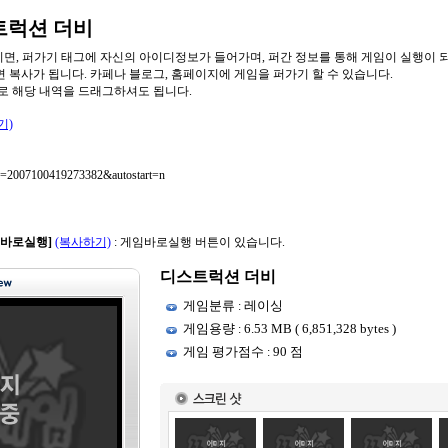
스트럭션 더비
시면, 퍼가기 태그에 자신의 아이디정보가 들어가며, 퍼간 정보를 통해 게임이 실행이 
 복사가 됩니다. 카페나 블로그, 홈페이지에 게임을 퍼가기 할 수 있습니다.
로 해당 내역을 드래그하셔도 됩니다.
기)
p?u=2007100419273382&autostart=n
임바로실행]
(복사하기)
: 게임바로실행 버튼이 있습니다.
디스트럭션 더비
게임분류
레이싱
:
게임용량
6.53 MB ( 6,851,328 bytes )
:
게임 평가점수
90 점
: