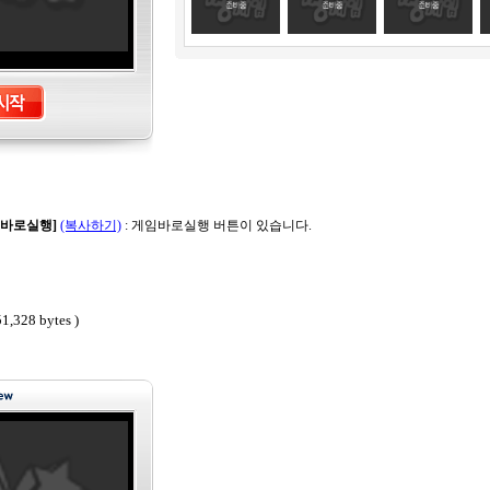
임바로실행]
(복사하기)
: 게임바로실행 버튼이 있습니다.
1,328 bytes )