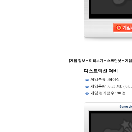
[게임 정보 + 미리보기 + 스크린샷 + 게
디스트럭션 더비
게임분류
레이싱
:
게임용량
6.53 MB ( 6,85
:
게임 평가점수
90 점
: