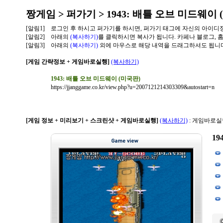
짱게임 > 퍼가기 > 1943: 배틀 오브 미드웨이 
[알림1]
로그인 후 하시고 퍼가기를 하시면, 퍼가기 태그에 자신의 아이디
[알림2]
아래의
(복사하기)
를 클릭하시면 복사가 됩니다. 카페나 블로그, 
[알림3]
아래의
(복사하기)
외에 마우스로 해당 내역을 드래그하셔도 됩니다
[게임 간략정보 + 게임바로실행]
(복사하기)
1943: 배틀 오브 미드웨이 (미국판)
https://jjanggame.co.kr/view.php?u=2007121214303309&autostart=n
[게임 정보 + 미리보기 + 스크린샷 + 게임바로실행]
(복사하기)
: 게임바로실
19