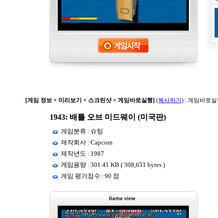
[게임 정보 + 미리보기 + 스크린샷 + 게임바로실행]
(복사하기)
: 게임바로실
1943: 배틀 오브 미드웨이 (미국판)
게임분류
슈팅
:
제작회사
Capcom
:
제작년도
1987
:
게임용량
301.41 KB ( 308,651 bytes )
:
게임 평가점수
90 점
: