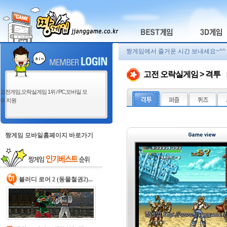
짱게임에서 즐거운 시간 보내세요~^^
고전 오락실게임 > 격투
고전게임,오락실게임 1위 / PC,모바일 모
두 지원
짱게임 모바일홈페이지 바로가기
블러디 로어 2 (동물철권2)...