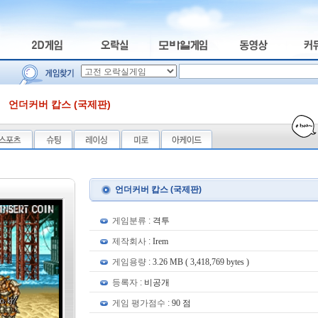
언더커버 캅스 (국제판)
언더커버 캅스 (국제판)
게임분류 :
격투
제작회사 :
Irem
게임용량 :
3.26 MB ( 3,418,769 bytes )
등록자 :
비공개
게임 평가점수 :
90 점