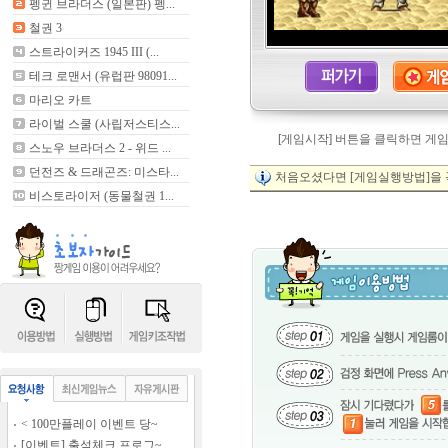
펭귄 브라더스 (일본판) 펭...
철권 3
스트라이커즈 1945 III (...
테크 로맨서 (유럽판 98091...
마리오 카트
라이벌 스쿨 (사립저스티스...
[게임시작] 버튼을 클릭하면 게
스노우 브라더스 2 - 위드 ...
던전즈 & 드래곤즈: 미스타...
처음오셨다면 [게임실행방법]을 
비스토라이저 (동물철권 1...
< 100만플레이 이벤트 당~
[이벤트] 출석체크 프로그~