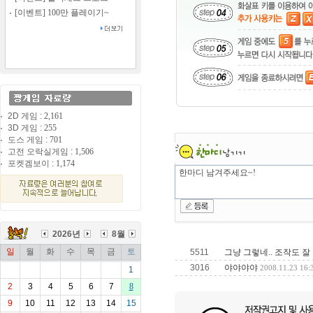
[이벤트] 100만 플레이기~
2D 게임 :
2,161
3D 게임 :
255
도스 게임 :
701
고전 오락실게임 :
1,506
포켓겜보이 :
1,174
2026년
8월
일
월
화
수
목
금
토
5511
그냥 그렇네.. 조작도 잘 
3016
야야야야
2008.11.23 16:
1
2
3
4
5
6
7
8
9
10
11
12
13
14
15