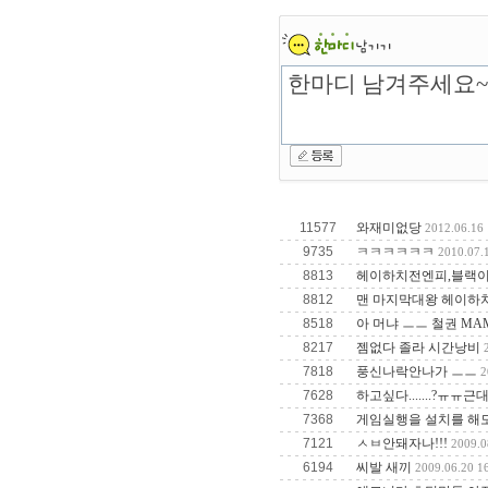
11577
와재미없당
2012.06.16 
9735
ㅋㅋㅋㅋㅋㅋ
2010.07.
8813
헤이하치전엔피,블랙
8812
맨 마지막대왕 헤이하
8518
아 머냐 ㅡㅡ 철권 MA
8217
젬없다 졸라 시간낭비
7818
풍신나락안나가 ㅡㅡ
2
7628
하고싶다.......?ㅠ
7368
게임실행을 설치를 해도 
7121
ㅅㅂ안돼자나!!!
2009.0
6194
씨발 새끼
2009.06.20 1