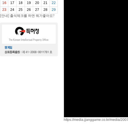
16
17
18
19
20
21
22
23
24
25
26
27
28
29
[안내] 출석체크를 하면 뭐가좋아요?
https://media.jjanggame.co.kr/media/2