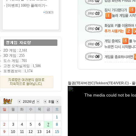
[이벤트] 100만 플레이기~
2D 게임 :
2,161
3D 게임 :
255
도스 게임 :
701
고전 오락실게임 :
1,506
포켓겜보이 :
1,174
철권(TE4/버전C)Tekken(TE4/VER.C) - 
This
is
The media could not be loa
a
modal
2026년
8월
window.
일
월
화
수
목
금
토
1
2
3
4
5
6
7
8
9
10
11
12
13
14
15