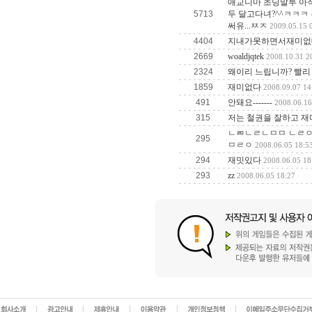
애교니마 초딩말투 아
5713
두 달고다녀?^^ㅋㅋㅋ
써유...ㅉㅈ
2009.05.15 
4404
지내가못하면서재미없
2669
woaldjqtek
2008.10.31 2
2324
왜이리 느립니까? 빨리
1859
재미없다
2008.09.07 14
491
안돼요-------
2008.06.16
315
저는 철권을 잘하고 
ㄴㄻㄴㄹㄴㅁㅁ ㄴㄹㅇ
295
ㅁㄹㅇ
2008.06.05 18:5
294
재밋있다
2008.06.05 18
293
zz
2008.06.05 18:27