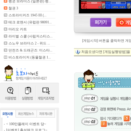
펭귄 브라더스 (일본판) 펭...
철권 3
스트라이커즈 1945 III (...
테크 로맨서 (유럽판 98091...
마리오 카트
라이벌 스쿨 (사립저스티스...
[게임시작] 버튼을 클릭하면 게
스노우 브라더스 2 - 위드 ...
던전즈 & 드래곤즈: 미스타...
처음오셨다면 [게임실행방법]을 
비스토라이저 (동물철권 1...
< 100만플레이 이벤트 당~
[이벤트] 출석체크 프로그~