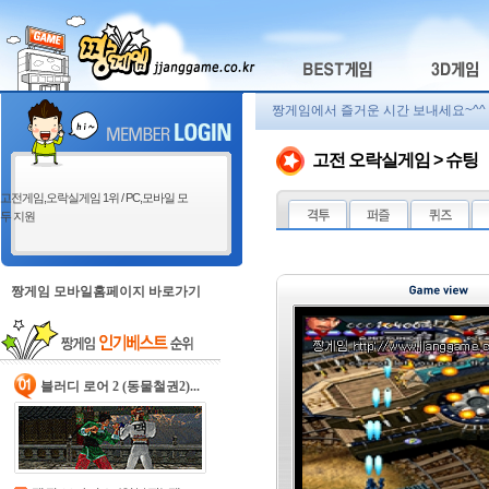
짱게임에서 즐거운 시간 보내세요~^^
고전 오락실게임 > 슈팅
고전게임,오락실게임 1위 / PC,모바일 모
두 지원
짱게임 모바일홈페이지 바로가기
블러디 로어 2 (동물철권2)...