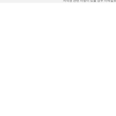
저작권 관련 사항이 있을 경우 이메일