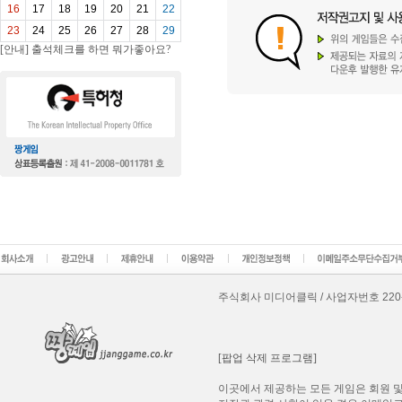
16
17
18
19
20
21
22
23
24
25
26
27
28
29
[안내] 출석체크를 하면 뭐가좋아요?
주식회사 미디어클릭 / 사업자번호 220-87-8
[팝업 삭제 프로그램]
이곳에서 제공하는 모든 게임은 회원 및