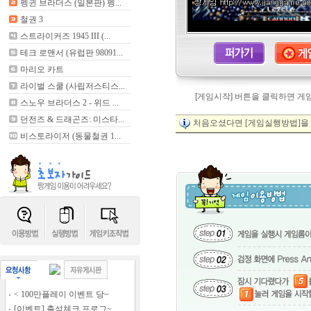
펭귄 브라더스 (일본판) 펭...
철권 3
스트라이커즈 1945 III (...
테크 로맨서 (유럽판 98091...
마리오 카트
라이벌 스쿨 (사립저스티스...
[게임시작] 버튼을 클릭하면 게
스노우 브라더스 2 - 위드 ...
던전즈 & 드래곤즈: 미스타...
처음오셨다면 [게임실행방법]을 
비스토라이저 (동물철권 1...
< 100만플레이 이벤트 당~
[이벤트] 출석체크 프로그~