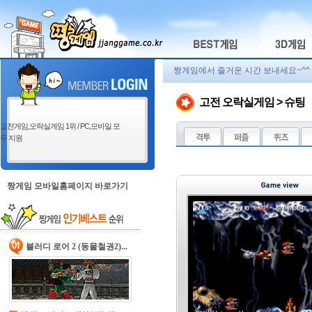
짱게임에서 즐거운 시간 보내세요~^^
고전 오락실게임 > 슈팅
고전게임,오락실게임 1위 / PC,모바일 모
두 지원
짱게임 모바일홈페이지 바로가기
블러디 로어 2 (동물철권2)...