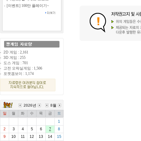
[이벤트] 100만 플레이기~
2D 게임 :
2,161
3D 게임 :
255
도스 게임 :
701
고전 오락실게임 :
1,506
포켓겜보이 :
1,174
2026년
8월
일
월
화
수
목
금
토
1
2
3
4
5
6
7
8
9
10
11
12
13
14
15