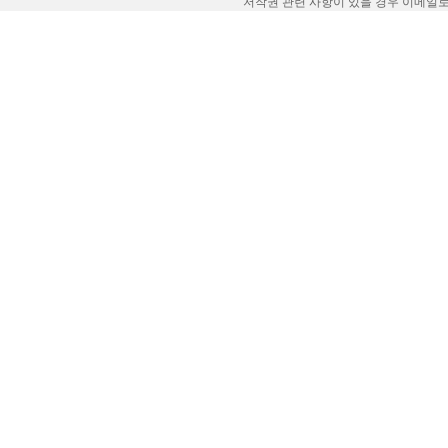
저작권 관련 사항이 있을 경우 이메일