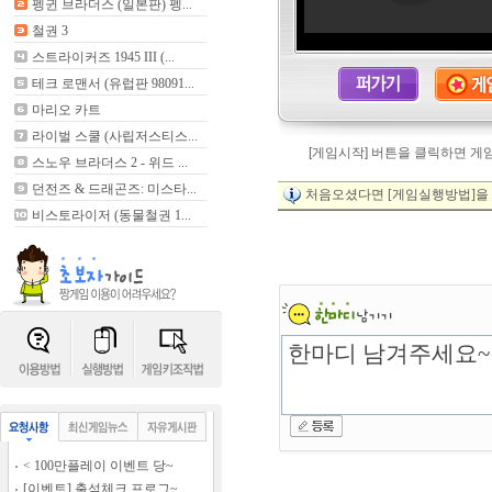
펭귄 브라더스 (일본판) 펭...
철권 3
스트라이커즈 1945 III (...
테크 로맨서 (유럽판 98091...
마리오 카트
라이벌 스쿨 (사립저스티스...
[게임시작] 버튼을 클릭하면 게
스노우 브라더스 2 - 위드 ...
던전즈 & 드래곤즈: 미스타...
처음오셨다면 [게임실행방법]을 
비스토라이저 (동물철권 1...
< 100만플레이 이벤트 당~
[이벤트] 출석체크 프로그~