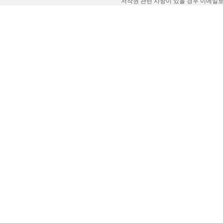
저작권 관련 사항이 있을 경우 이메일