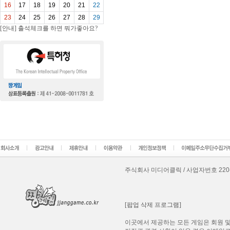
16
17
18
19
20
21
22
23
24
25
26
27
28
29
[안내] 출석체크를 하면 뭐가좋아요?
주식회사 미디어클릭 / 사업자번호 220-87-8
[팝업 삭제 프로그램]
이곳에서 제공하는 모든 게임은 회원 및