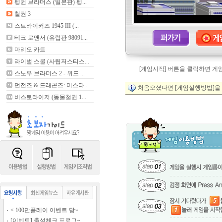
펭귄 브라더스 (일본판) 펭...
철권 3
스트라이커즈 1945 III (...
테크 로맨서 (유럽판 98091...
마리오 카트
라이벌 스쿨 (사립저스티스...
[게임시작] 버튼을 클릭하면 게
스노우 브라더스 2 - 위드 ...
던전즈 & 드래곤즈: 미스타...
처음오셨다면 [게임실행방법]을 
비스토라이저 (동물철권 1...
< 100만플레이 이벤트 당~
[이벤트] 출석체크 프로그~