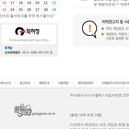
16
17
18
19
20
21
22
은 게임이군요 ^^ 여전
23
24
25
26
27
28
29
[안내] 출석체크를 하면 뭐가좋아요?
주식회사 미디어클릭 / 사업자번호 220-87-8
[팝업 삭제 프로그램]
이곳에서 제공하는 모든 게임은 회원 및