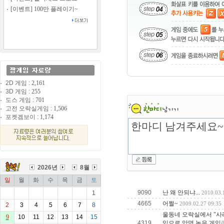
[이벤트] 100만 플레이기~
2D 게임 :
2,161
3D 게임 :
255
도스 게임 :
701
고전 오락실게임 :
1,506
포켓겜보이 :
1,174
2026년
8월
일
월
화
수
목
금
토
9090
난 왜 안되냐...
1
2010.03.
4665
어쩔~
2009.02.27 09:35
2
3
4
5
6
7
8
울동네 오락실에서 "사
9
10
11
12
13
14
15
4319
임으로 악명 높은 게임