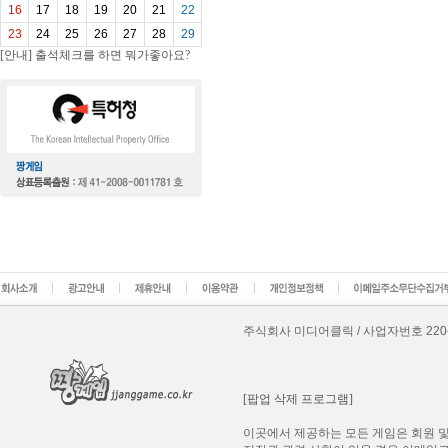
16
17
18
19
20
21
22
23
24
25
26
27
28
29
[안내] 출석체크를 하면 뭐가좋아요?
주식회사 미디어클릭 / 사업자번호 220-87-8
[팝업 삭제 프로그램]
이곳에서 제공하는 모든 게임은 회원 및