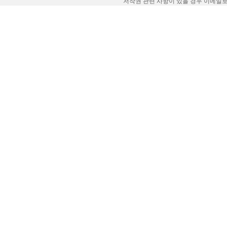
저작권 관련 사항이 있을 경우 이메일