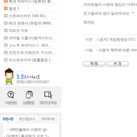
펭귄 브라더스 (일본판) 펭...
여러분들의 사랑에 힘입어 더욱더
철권 3
친구들에게 많이 알려주세요. ^^
스트라이커즈 1945 III (...
짱게임
테크 로맨서 (유럽판 98091...
마리오 카트
라이벌 스쿨 (사립저스티스...
이전
[공지] 게임동영상 UCC
스노우 브라더스 2 - 위드 ...
다음
이용자 폭주에 따른 서
던전즈 & 드래곤즈: 미스타...
비스토라이저 (동물철권 1...
< 100만플레이 이벤트 당~
[이벤트] 출석체크 프로그~