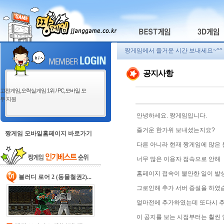
짱게임에서 즐거운 시간 보내세요~^^
공지사항
고전게임,오락실게임 1위 / PC,모바일 모
두 지원
안녕하세요. 짱게임입니다.
즐거운 한가위 보내셨는지요?
짱게임 모바일홈페이지 바로가기
다른 아니라 현재 짱게임에 많은
너무 많은 이용자 접속으로 안해
홈페이지 접속이 불안한 일이 발
블러디 로어 2 (동물철권2)...
그로인해 추가 서버 증설을 하였
얼마전에 추가하였는데 또다시 
이 공지를 보는 시점부터는 훨씬