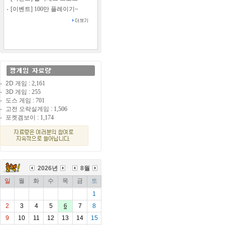
[이벤트] 100만 플레이기~
2D 게임 :
2,161
3D 게임 :
255
도스 게임 :
701
고전 오락실게임 :
1,506
포켓겜보이 :
1,174
2026년
8월
일
월
화
수
목
금
토
1
2
3
4
5
6
7
8
9
10
11
12
13
14
15