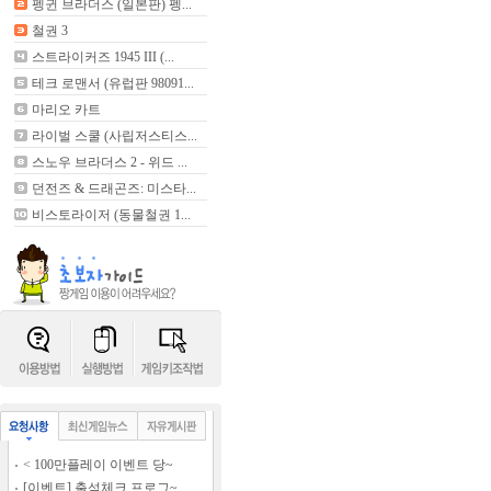
펭귄 브라더스 (일본판) 펭...
철권 3
스트라이커즈 1945 III (...
테크 로맨서 (유럽판 98091...
마리오 카트
라이벌 스쿨 (사립저스티스...
스노우 브라더스 2 - 위드 ...
던전즈 & 드래곤즈: 미스타...
비스토라이저 (동물철권 1...
< 100만플레이 이벤트 당~
[이벤트] 출석체크 프로그~