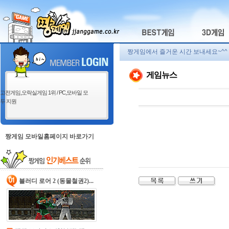
짱게임에서 즐거운 시간 보내세요~^^
게임뉴스
고전게임,오락실게임 1위 / PC,모바일 모
두 지원
짱게임 모바일홈페이지 바로가기
블러디 로어 2 (동물철권2)...