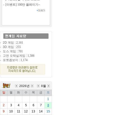
[이벤트] 100만 플레이기~
2D 게임 :
2,161
3D 게임 :
255
도스 게임 :
701
고전 오락실게임 :
1,506
포켓겜보이 :
1,174
2026년
8월
일
월
화
수
목
금
토
1
2
3
4
5
6
7
8
9
10
11
12
13
14
15