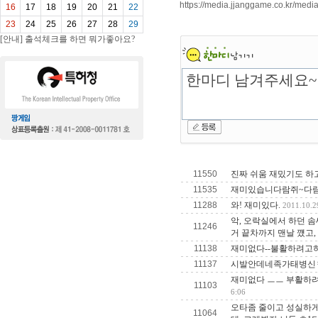
https://media.jjanggame.co.kr/me
16
17
18
19
20
21
22
23
24
25
26
27
28
29
[안내] 출석체크를 하면 뭐가좋아요?
11550
진짜 쉬움 재밌기도 하
11535
재미있습니다람쥐~다
11288
와! 재미있다.
2011.10.2
악, 오락실에서 하던 솜
11246
거 끝차까지 맨날 꺴고
11138
재미없다--불활하려고
11137
시발안데네족가태병신
재미없다 ㅡㅡ 부활하려
11103
6:06
오타좀 줄이고 성실하게
11064