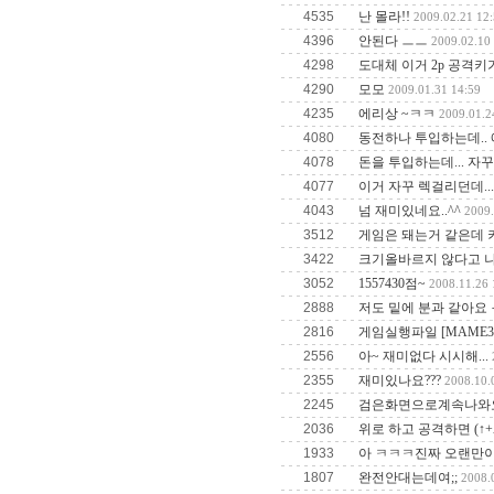
4535
난 몰라!!
2009.02.21 12:
4396
안된다 ㅡㅡ
2009.02.10
4298
도대체 이거 2p 공격키
4290
모모
2009.01.31 14:59
4235
에리상 ~ㅋㅋ
2009.01.2
4080
동전하나 투입하는데.. 
4078
돈을 투입하는데... 자
4077
이거 자꾸 렉걸리던데...
4043
넘 재미있네요..^^
2009.
3512
게임은 돼는거 같은데 키
3422
크기올바르지 않다고 
3052
1557430점~
2008.11.26 
2888
저도 밑에 분과 같아요 
2816
게임실행파일 [MAME32
2556
아~ 재미없다 시시해...
2355
재미있나요???
2008.10.
2245
검은화면으로계속나와요
2036
위로 하고 공격하면 (↑+
1933
아 ㅋㅋㅋ진짜 오랜만
1807
완전안대는데여;;
2008.