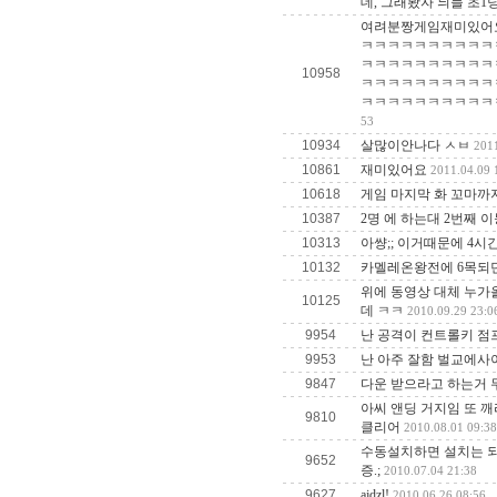
데, 그래봤자 늬들 초
여려분짱게임재미있어
ㅋㅋㅋㅋㅋㅋㅋㅋㅋㅋ
ㅋㅋㅋㅋㅋㅋㅋㅋㅋㅋ
10958
ㅋㅋㅋㅋㅋㅋㅋㅋㅋㅋ
ㅋㅋㅋㅋㅋㅋㅋㅋㅋㅋ
53
10934
살많이안나다 ㅅㅂ
2011
10861
재미있어요
2011.04.09 
10618
게임 마지막 화 꼬마까
10387
2명 에 하는대 2번째 이동
10313
아썅;; 이거때문에 4시
10132
카멜레온왕전에 6목되
위에 동영상 대체 누가
10125
데 ㅋㅋ
2010.09.29 23:0
9954
난 공격이 컨트롤키 점
9953
난 아주 잘함 벌교에사
9847
다운 받으라고 하는거 
아씨 앤딩 거지임 또 
9810
클리어
2010.08.01 09:38
수동설치하면 설치는 되
9652
증.;
2010.07.04 21:38
9627
ajdzl!
2010.06.26 08:56