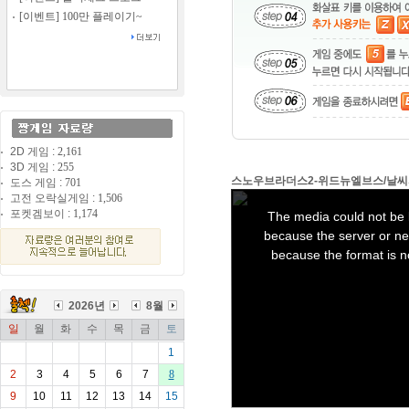
[이벤트] 100만 플레이기~
2D 게임 :
2,161
3D 게임 :
255
스노우브라더스2-위드뉴엘브스/날씨파라다
도스 게임 :
701
고전 오락실게임 :
1,506
This
is
포켓겜보이 :
1,174
The media could not be 
a
modal
because the server or net
window.
because the format is n
2026년
8월
일
월
화
수
목
금
토
1
2
3
4
5
6
7
8
9
10
11
12
13
14
15