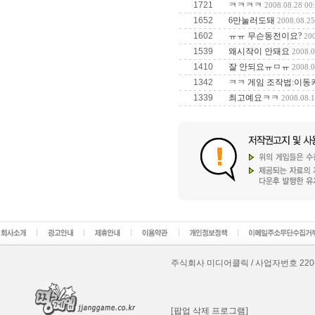
1721
ㅋㅋㅋㅋ
2008.08.28 00
1652
6만눌러도돼
2008.08.25
1602
ㅠㅠ 무슨동전이요?
200
1539
왜시작이 안돼요
2008.0
1410
잘 안되요ㅠㅁㅠ
2008.0
1342
ㅋㅋ 게임 조작법:이동키
1339
최고예요ㅋㅋ
2008.08.1
주식회사 미디어클릭 / 사업자번호 220-87-8
[팝업 삭제 프로그램]