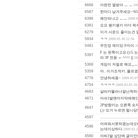
6666
아완전 열받아 ㅡ ㅡ
20
6587
한마디 남겨주세요~!65566
6396
왜안되냐고 ㅡㅡ
2009.0
6381
요요 쉥키쉥키 마더 퍽
6279
이거 사운드 줄이는건 없
5934
ㅋㅋ
2009.05.30 22:56
5481
무진장 제미있구마이
2
F 는 왼쪽이고요 () G
5397
라 3P 전용 ㅜ ^^^^ |||
20
5368
게임이 저절로 해요,,,
5359
아...이거조작키..몰르겠당
4776
안녕하세용~
2009.03.07
4754
ㅋㅋㅋㅋ
2009.03.05 20
4683
샬라카뚤라너잘난척하
4671
아쉬1발맨마지막에왜
2P방향키는 오른쪽 숫자판 
4647
(;)<요거 누르면 됩니당
4597
.........................................
어려워서못하겠는데오
4596
는데이상하다
2009.02.2
4580
아씨1발 상단에 글이안