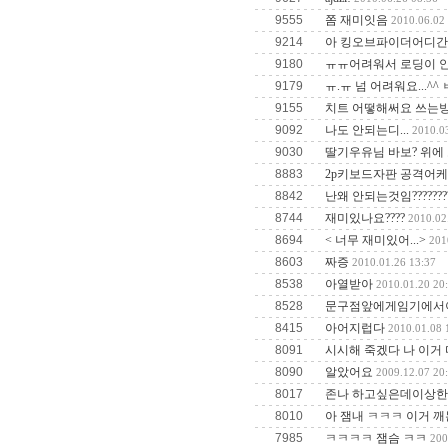
9555
쫌 재미잇음
2010.06.02
9214
아 킹오브파이더어디간거여!!!!!!!
9180
ㅠㅠ어려워서 로딩이 
9179
ㅠ.ㅠ 넘 어려워요...^^
9155
치트 어떻해써요 쓰는방법
9092
나도 안되는디...
2010.0
9030
딸기우유님 바보? 위에 보
8883
2p키보드자판 공격어케
8842
난왜 안되는것임??????
8744
재미있나요????
2010.02
8694
< 너무 재미있어...>
201
8603
짜증
2010.01.26 13:37
8538
아열받아
2010.01.20 20
8528
문구점앞에게임기에서이
8415
아어지럽다
2010.01.08 
8091
시시해 죽겠다 나 이거
8090
알았어요
2009.12.07 20
8017
존나 하고싶은데이상
8010
아 잼내 ㅋㅋㅋ 이거 깨
7985
ㅋㅋㅋㅋ 잼슴 ㅋㅋ
200