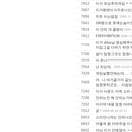
7912
이거 초딩추억게임ㅋㅋ
7887
이거화면이거꾸로나오
7856
치트 쓰는법점.
2009.11.
7841
100원으로 못꺠는놈이잇
7824
아 안되 개 꼴받아
2009.
7812
FMNV08970,90
2009.11
이거 zkfax님 명심해
7728
지임그걸 다켜기 하면
7706
쉽다 엄청그것도 엄청나
7570
아 존나!!!!!!!!!!!!!!!!!!!!!!!!
7554
난 되는데..
2009.10.03 1
7429
게임실행안돼는데......
2
아.. 나 여거끝가지 같는
7409
엄청못하군요.... 아쉽당..
7240
이거 사운드 어케 소리 줄
7236
안되는건 왜 안되는거에
7202
마지막 대왕 엄청 어려
7012
굳 !
2009.08.18 20:52
6953
소리안나게는 안되나요?
6843
어떻게 함 아려주셈 이
6842
아놔 이거 안돼잖아 ㅅ