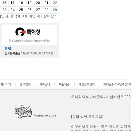
16
17
18
19
20
21
22
23
24
25
26
27
28
29
[안내] 출석체크를 하면 뭐가좋아요?
주식회사 미디어클릭 / 사업자번호 220-87-8
[팝업 삭제 프로그램]
이곳에서 제공하는 모든 게임은 회원 및