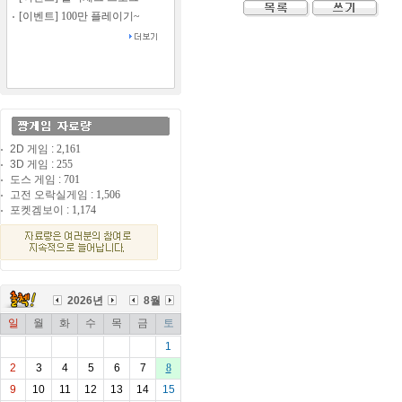
[이벤트] 100만 플레이기~
2D 게임 :
2,161
3D 게임 :
255
도스 게임 :
701
고전 오락실게임 :
1,506
포켓겜보이 :
1,174
2026년
8월
일
월
화
수
목
금
토
1
2
3
4
5
6
7
8
9
10
11
12
13
14
15