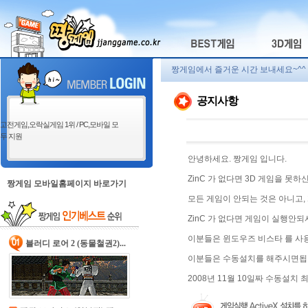
짱게임에서 즐거운 시간 보내세요~^^
공지사항
고전게임,오락실게임 1위 / PC,모바일 모
두 지원
안녕하세요. 짱게임 입니다.
ZinC 가 없다면 3D 게임을 못
짱게임 모바일홈페이지 바로가기
모든 게임이 안되는 것은 아니고,
ZinC 가 없다면 게임이 실행안
이분들은 윈도우즈 비스타 를 사
블러디 로어 2 (동물철권2)...
이분들은 수동설치를 해주시면됩
2008년 11월 10일짜 수동설치