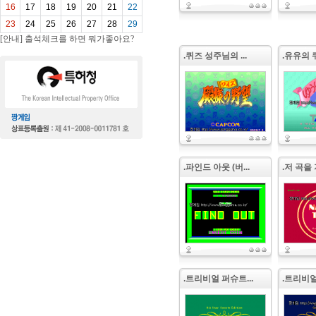
16
17
18
19
20
21
22
23
24
25
26
27
28
29
[안내] 출석체크를 하면 뭐가좋아요?
.퀴즈 성주님의 ...
.유유의 퀴
.파인드 아웃 (버...
.저 곡을 
.트리비얼 퍼슈트...
.트리비얼