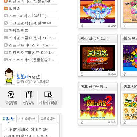
펭귄 브라더스 (일본판) 펭...
철권 3
스트라이커즈 1945 III (...
테크 로맨서 (유럽판 98091...
마리오 카트
라이벌 스쿨 (사립저스티스...
.퀴즈 삼국지 (일...
.휠 오브
스노우 브라더스 2 - 위드 ...
던전즈 & 드래곤즈: 미스타...
비스토라이저 (동물철권 1...
.퀴즈 성주님의 ...
.퀴즈 시어터
< 100만플레이 이벤트 당~
[이벤트] 출석체크 프로그~