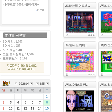
[이벤트] 100만 플레이기~
.드라마틱 어드벤...
.퀴즈 파니
2D 게임 :
2,161
.아테나 노 하테...
.퀴즈 코코
3D 게임 :
255
도스 게임 :
701
고전 오락실게임 :
1,506
포켓겜보이 :
1,174
2026년
8월
.퀴즈 DNA의 반...
.퀴즈 & 
일
월
화
수
목
금
토
1
2
3
4
5
6
7
8
9
10
11
12
13
14
15