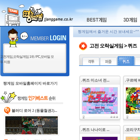
짱게임에서 즐거운 시간 보내세요~^^
고전 오락실게임 > 퀴즈
고전게임,오락실게임 1위 / PC,모바일 모
두 지원
.퀴즈 미소녀 전...
.구르메 배
짱게임 모바일홈페이지 바로가기
블러디 로어 2 (동물철권2)...
.퀴즈 나나이로 ...
.모리구치