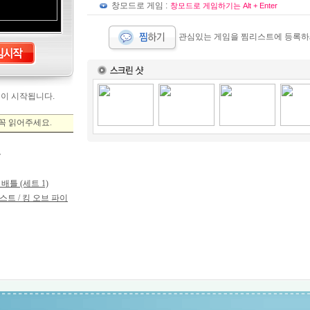
창모드로 게임 :
창모드로 게임하기는 Alt + Enter
관심있는 게임을 찜리스트에 등록하
임이 시작됩니다.
꼭 읽어주세요.
.
배틀 (세트 1)
스트 / 킹 오브 파이