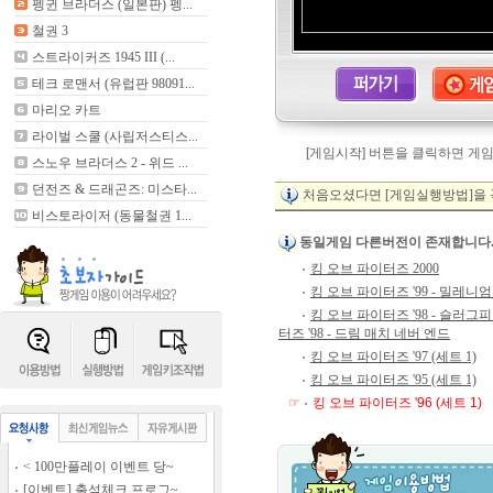
펭귄 브라더스 (일본판) 펭...
철권 3
스트라이커즈 1945 III (...
테크 로맨서 (유럽판 98091...
마리오 카트
라이벌 스쿨 (사립저스티스...
[게임시작] 버튼을 클릭하면 게
스노우 브라더스 2 - 위드 ...
던전즈 & 드래곤즈: 미스타...
처음오셨다면 [게임실행방법]을 
비스토라이저 (동물철권 1...
동일게임 다른버전이 존재합니다
킹 오브 파이터즈 2000
킹 오브 파이터즈 '99 - 밀레니엄 
킹 오브 파이터즈 '98 - 슬러그피
터즈 '98 - 드림 매치 네버 엔드
킹 오브 파이터즈 '97 (세트 1)
킹 오브 파이터즈 '95 (세트 1)
☞
킹 오브 파이터즈 '96 (세트 1)
< 100만플레이 이벤트 당~
[이벤트] 출석체크 프로그~