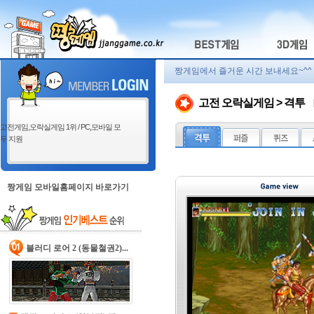
짱게임에서 즐거운 시간 보내세요~^^
고전 오락실게임 > 격투
고전게임,오락실게임 1위 / PC,모바일 모
두 지원
짱게임 모바일홈페이지 바로가기
블러디 로어 2 (동물철권2)...