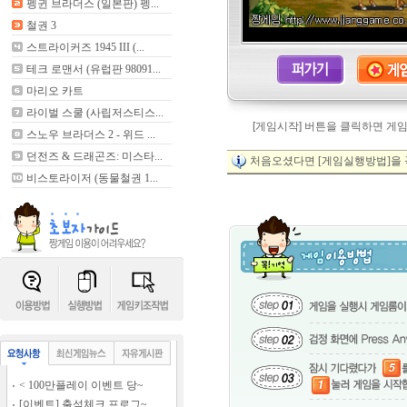
펭귄 브라더스 (일본판) 펭...
철권 3
스트라이커즈 1945 III (...
테크 로맨서 (유럽판 98091...
마리오 카트
라이벌 스쿨 (사립저스티스...
[게임시작] 버튼을 클릭하면 게
스노우 브라더스 2 - 위드 ...
던전즈 & 드래곤즈: 미스타...
처음오셨다면 [게임실행방법]을 
비스토라이저 (동물철권 1...
< 100만플레이 이벤트 당~
[이벤트] 출석체크 프로그~