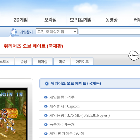
워리어즈 오브 페이트 (국제판)
워리어즈 오브 페이트 (국제판)
게임분류 :
격투
제작회사 :
Capcom
게임용량 :
3.75 MB ( 3,935,816 bytes )
등록자 :
비공개
게임 평가점수 :
90 점