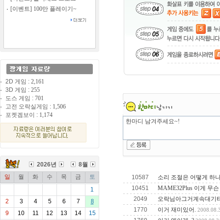
[이벤트] 100만 플레이기~
2D 게임 :
2,161
3D 게임 :
255
도스 게임 :
701
고전 오락실게임 :
1,506
포켓겜보이 :
1,174
2026년
8월
일
월
화
수
목
금
토
10587
소리 조절은 어떻게 하
10451
MAME32Plus 이게 무
1
2049
오락님아그거계속대기타야
2
3
4
5
6
7
8
1770
이거 재미있어.
2008.08.
9
10
11
12
13
14
15