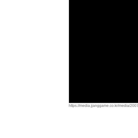
https://media.jjanggame.co.kr/media/2