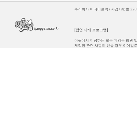
주식회사 미디어클릭 / 사업자번호 220-87-8
[팝업 삭제 프로그램]
이곳에서 제공하는 모든 게임은 회원 및
저작권 관련 사항이 있을 경우 이메일