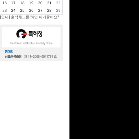
16
17
18
19
20
21
22
23
24
25
26
27
28
29
[안내] 출석체크를 하면 뭐가좋아요?