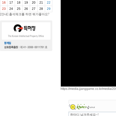
16
17
18
19
20
21
22
23
24
25
26
27
28
29
[안내] 출석체크를 하면 뭐가좋아요?
https://media.jjanggame.co.kr/media