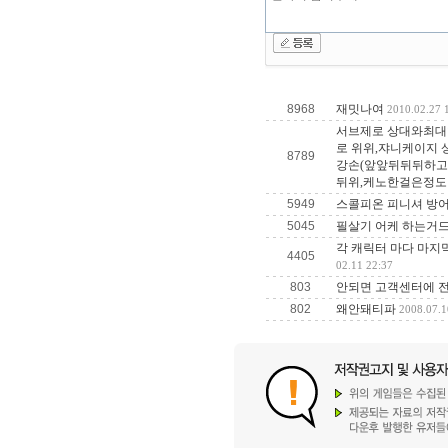
8968
재밋나여
2010.02.27 
서브제로 상대와최대
로 위위,쟈니케이지
8789
강손(앞앞뒤뒤뒤하고
뒤위,케노한걸은정도 
5949
스콜피온 피니셔 방어
5045
필살기 어케 하는거드
각 캐릭터 마다 마지막
4405
02.11 22:37
803
안되면 고객센터에 전
802
왜안돼티파
2008.07.1