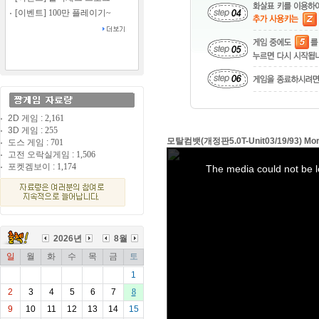
[이벤트] 100만 플레이기~
2D 게임 :
2,161
3D 게임 :
255
모탈컴뱃(개정판5.0T-Unit03/19/93) Mor
도스 게임 :
701
고전 오락실게임 :
1,506
This
is
포켓겜보이 :
1,174
The media could not be l
a
modal
window.
2026년
8월
일
월
화
수
목
금
토
1
2
3
4
5
6
7
8
9
10
11
12
13
14
15