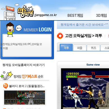
짱게임에서 즐거운 시간 보내세요~^^
고전 오락실게임 > 격투
고전게임,오락실게임 1위 / PC,모바일 모
두 지원
짱게임 모바일홈페이지 바로가기
블러디 로어 2 (동물철권2)...