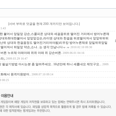
[서버 부하로 덧글을 현재 200 개까지만 보여집니다.]
11:43
한 붙어서 앞밑앞 강손,스콜피온 상대와 세걸음뒤로 떨어진 거리에서 방어누른채
 상대와최대한붙어서 앞앞앞강손,라이덴 상대와 한걸음 뒤로떨어져서 앞앞뒤뒤뒤
난뒤 상대와 한걸음정도 떨어진거리여야됨)리우캉 방어누른채로 앞밑뒤위앞밑
떨어져서 뒤밑앞 약손,소냐...는 생각 안남니다ㅜ.ㅜ
2010.02.10 09:30
버튼 누르채 아래아래 위위 아래 위 강손버튼.
2009.06.01 04:16
라;;
2009.03.29 16:47
 필살기방법 아시는분 좀 알려주세요.. 16년만에 하니 세롭내요 제밋구요...
2009.
화해서 원격지원받어..
2008.07.10 09:14
0 00:25