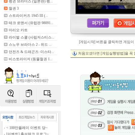
펭귄 브라더스 (일본판) 펭...
철권 3
스트라이커즈 1945 III (...
테크 로맨서 (유럽판 98091...
마리오 카트
라이벌 스쿨 (사립저스티스...
[게임시작] 버튼을 클릭하면 게임이
스노우 브라더스 2 - 위드 ...
던전즈 & 드래곤즈: 미스타...
처음오셨다면 [게임실행방법]을 꼭 
비스토라이저 (동물철권 1...
< 100만플레이 이벤트 당~
[이벤트] 출석체크 프로그~