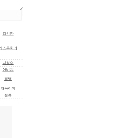
김선환
라스우치리
나성수
어비22
쩜뱅
처음이야
설룡