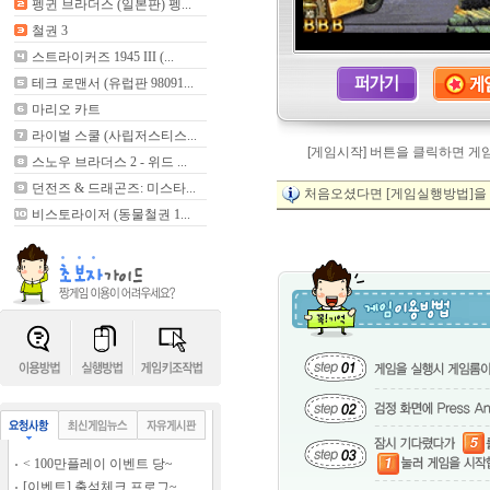
펭귄 브라더스 (일본판) 펭...
철권 3
스트라이커즈 1945 III (...
테크 로맨서 (유럽판 98091...
마리오 카트
라이벌 스쿨 (사립저스티스...
[게임시작] 버튼을 클릭하면 게
스노우 브라더스 2 - 위드 ...
던전즈 & 드래곤즈: 미스타...
처음오셨다면 [게임실행방법]을 
비스토라이저 (동물철권 1...
< 100만플레이 이벤트 당~
[이벤트] 출석체크 프로그~