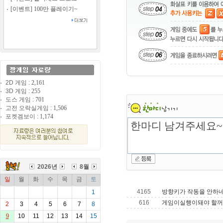
[이벤트] 100만 플레이기~
2D 게임 :
2,161
3D 게임 :
255
도스 게임 :
701
고전 오락실게임 :
1,506
포켓겜보이 :
1,174
2026년
8월
일
월
화
수
목
금
토
4165
방향키가 작동을 안하
1
616
게임이실행이돼야 할
2
3
4
5
6
7
8
9
10
11
12
13
14
15