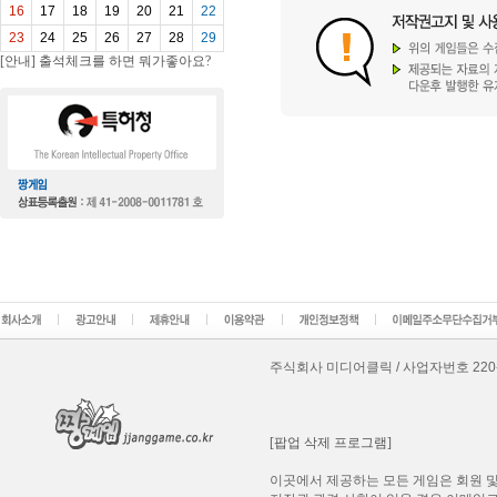
16
17
18
19
20
21
22
23
24
25
26
27
28
29
[안내] 출석체크를 하면 뭐가좋아요?
주식회사 미디어클릭 / 사업자번호 220-87-8
[팝업 삭제 프로그램]
이곳에서 제공하는 모든 게임은 회원 및