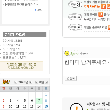
[이벤트] 100만 플레이기~
2D 게임 :
2,161
3D 게임 :
255
도스 게임 :
701
고전 오락실게임 :
1,506
포켓겜보이 :
1,174
2026년
8월
일
월
화
수
목
금
토
1
2
3
4
5
6
7
8
9
10
11
12
13
14
15