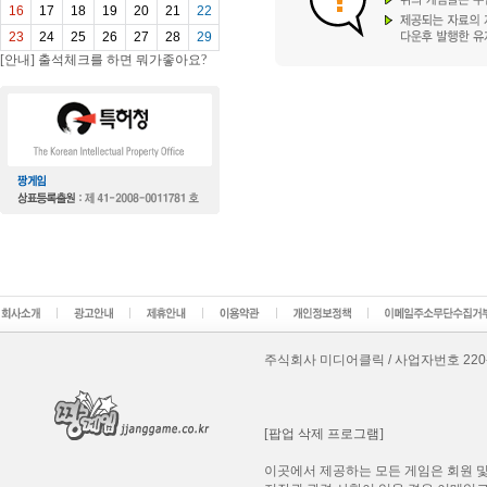
16
17
18
19
20
21
22
23
24
25
26
27
28
29
[안내] 출석체크를 하면 뭐가좋아요?
주식회사 미디어클릭 / 사업자번호 220-87-8
[팝업 삭제 프로그램]
이곳에서 제공하는 모든 게임은 회원 및