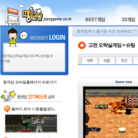
짱게임에서 즐거운 시간 보내세요~^^
고전 오락실게임 > 슈팅
고전게임,오락실게임 1위 / PC,모바일 모
두 지원
짱게임 모바일홈페이지 바로가기
블러디 로어 2 (동물철권2)...