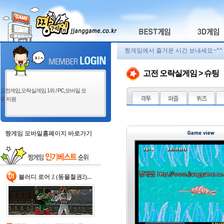
짱게임에서 즐거운 시간 보내세요~^^
고전 오락실게임 > 슈팅
고전게임,오락실게임 1위 / PC,모바일 모
두 지원
짱게임 모바일홈페이지 바로가기
블러디 로어 2 (동물철권2)...