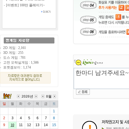
[이벤트] 100만 플레이기~
2D 게임 :
2,161
3D 게임 :
255
도스 게임 :
701
고전 오락실게임 :
1,506
포켓겜보이 :
1,174
2026년
8월
일
월
화
수
목
금
토
1
2
3
4
5
6
7
8
9
10
11
12
13
14
15