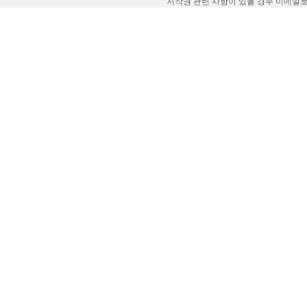
저작권 관련 사항이 있을 경우 이메일