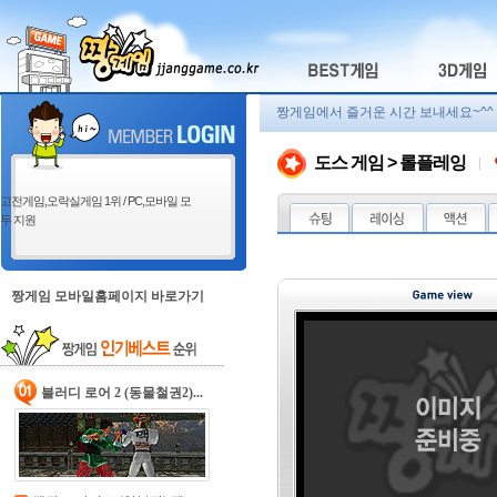
짱게임에서 즐거운 시간 보내세요~^^
도스 게임 > 롤플레잉
고전게임,오락실게임 1위 / PC,모바일 모
두 지원
짱게임 모바일홈페이지 바로가기
블러디 로어 2 (동물철권2)...