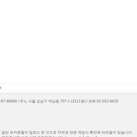
8066 / 주소 서울 강남구 역삼동 707-1 (1511호) / 전화 02-552-8625
 일반 유저분들이 업로드 한 것으로 저작권 관련 게임이 확인에 어려움이 있습니다.