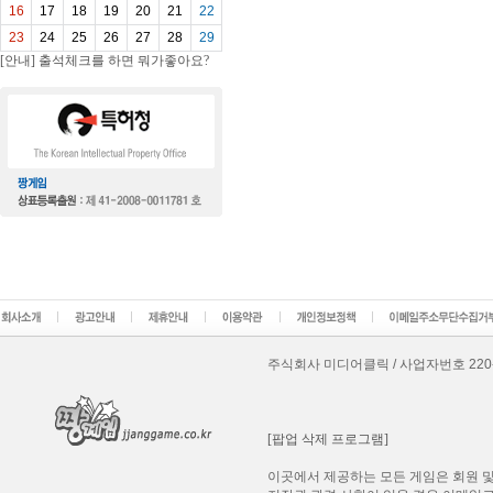
16
17
18
19
20
21
22
23
24
25
26
27
28
29
[안내] 출석체크를 하면 뭐가좋아요?
주식회사 미디어클릭 / 사업자번호 220-87-8
[팝업 삭제 프로그램]
이곳에서 제공하는 모든 게임은 회원 및