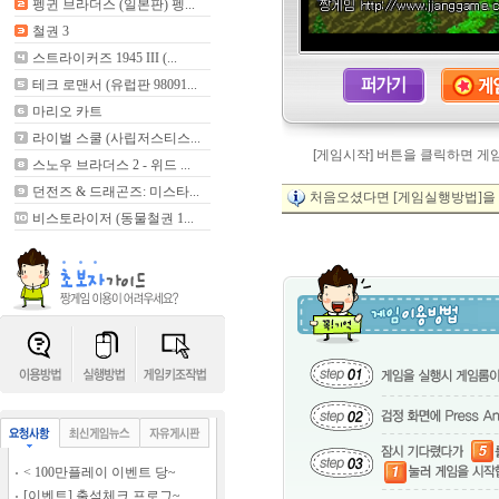
펭귄 브라더스 (일본판) 펭...
철권 3
스트라이커즈 1945 III (...
테크 로맨서 (유럽판 98091...
마리오 카트
라이벌 스쿨 (사립저스티스...
[게임시작] 버튼을 클릭하면 게
스노우 브라더스 2 - 위드 ...
던전즈 & 드래곤즈: 미스타...
처음오셨다면 [게임실행방법]을 
비스토라이저 (동물철권 1...
< 100만플레이 이벤트 당~
[이벤트] 출석체크 프로그~