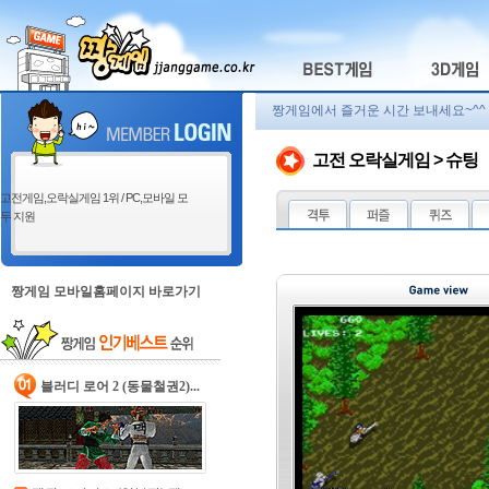
짱게임에서 즐거운 시간 보내세요~^^
고전 오락실게임 > 슈팅
고전게임,오락실게임 1위 / PC,모바일 모
두 지원
짱게임 모바일홈페이지 바로가기
블러디 로어 2 (동물철권2)...