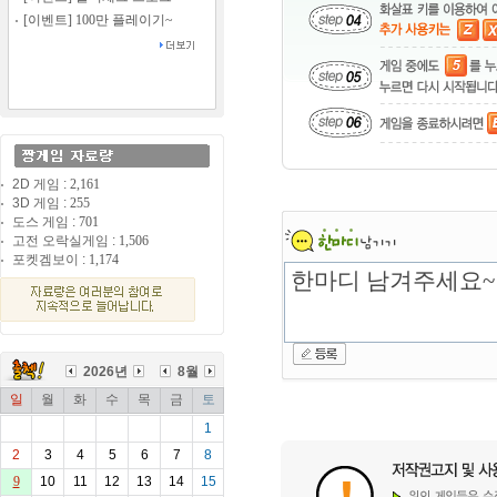
[이벤트] 100만 플레이기~
2D 게임 :
2,161
3D 게임 :
255
도스 게임 :
701
고전 오락실게임 :
1,506
포켓겜보이 :
1,174
2026년
8월
일
월
화
수
목
금
토
1
2
3
4
5
6
7
8
9
10
11
12
13
14
15