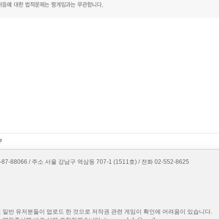
8066 / 주소 서울 강남구 역삼동 707-1 (1511호) / 전화 02-552-8625
 일반 유저분들이 업로드 한 것으로 저작권 관련 게임이 확인에 어려움이 있습니다.