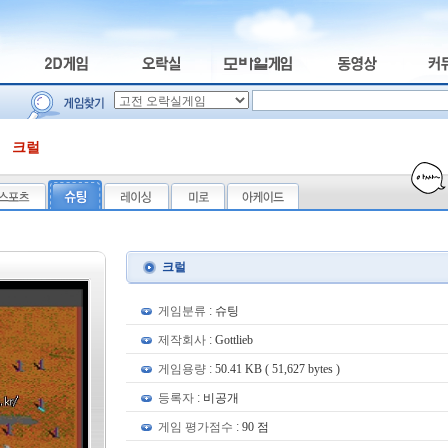
크럴
크럴
게임분류 :
슈팅
제작회사 :
Gottlieb
게임용량 :
50.41 KB ( 51,627 bytes )
등록자 :
비공개
게임 평가점수 :
90 점