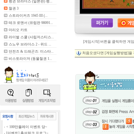
펭귄 브라더스 (일본판) 펭...
철권 3
스트라이커즈 1945 III (...
테크 로맨서 (유럽판 98091...
마리오 카트
라이벌 스쿨 (사립저스티스...
[게임시작] 버튼을 클릭하면 게
스노우 브라더스 2 - 위드 ...
던전즈 & 드래곤즈: 미스타...
처음오셨다면 [게임실행방법]을 
비스토라이저 (동물철권 1...
< 100만플레이 이벤트 당~
[이벤트] 출석체크 프로그~