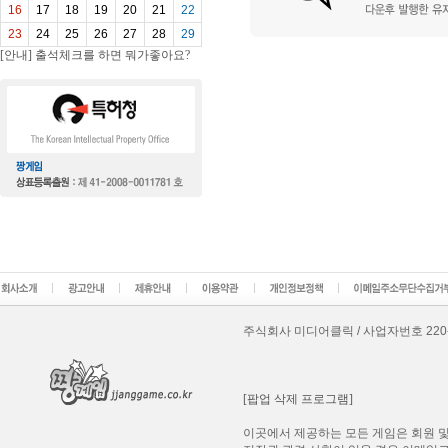
16
17
18
19
20
21
22
23
24
25
26
27
28
29
[안내] 출석체크를 하면 뭐가좋아요?
주식회사 미디어클릭 / 사업자번호 220-87-8
[팝업 삭제 프로그램]
이곳에서 제공하는 모든 게임은 회원 및