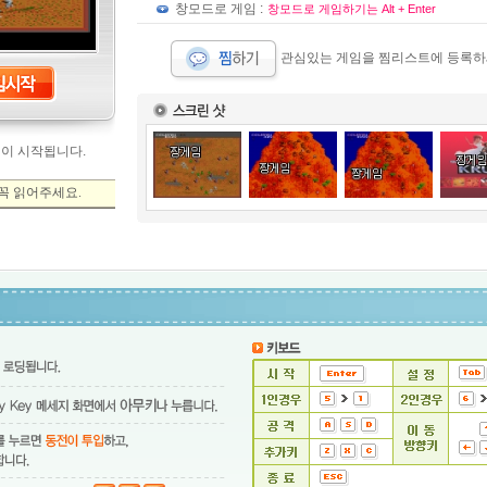
창모드로 게임 :
창모드로 게임하기는 Alt + Enter
관심있는 게임을 찜리스트에 등록하
임이 시작됩니다.
꼭 읽어주세요.