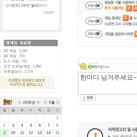
[이벤트] 100만 플레이기~
2D 게임 :
2,161
3D 게임 :
255
도스 게임 :
701
고전 오락실게임 :
1,506
포켓겜보이 :
1,174
2026년
8월
일
월
화
수
목
금
토
1
2
3
4
5
6
7
8
9
10
11
12
13
14
15