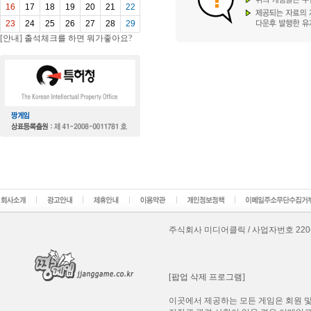
16
17
18
19
20
21
22
23
24
25
26
27
28
29
[안내] 출석체크를 하면 뭐가좋아요?
주식회사 미디어클릭 / 사업자번호 220-87-8
[팝업 삭제 프로그램]
이곳에서 제공하는 모든 게임은 회원 및