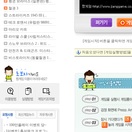
펭귄 브라더스 (일본판) 펭...
철권 3
스트라이커즈 1945 III (...
테크 로맨서 (유럽판 98091...
마리오 카트
라이벌 스쿨 (사립저스티스...
[게임시작] 버튼을 클릭하면 게
스노우 브라더스 2 - 위드 ...
던전즈 & 드래곤즈: 미스타...
처음오셨다면 [게임실행방법]을 
비스토라이저 (동물철권 1...
< 100만플레이 이벤트 당~
[이벤트] 출석체크 프로그~