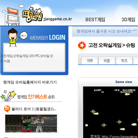
짱게임에서 즐거운 시간 보내세요~^^
고전 오락실게임 > 슈팅
고전게임,오락실게임 1위 / PC,모바일 모
두 지원
짱게임 모바일홈페이지 바로가기
블러디 로어 2 (동물철권2)...