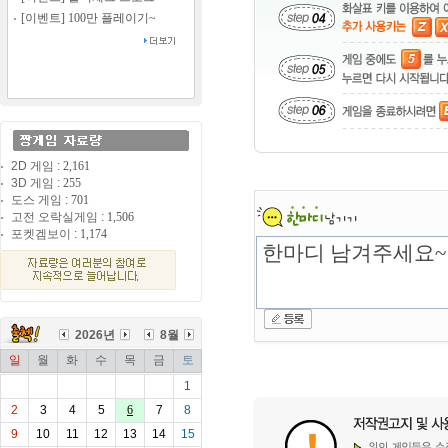
[이벤트] 100만 플레이기~
2D 게임 :
2,161
3D 게임 :
255
도스 게임 :
701
고전 오락실게임 :
1,506
포켓겜보이 :
1,174
2026년
8월
일
월
화
수
목
금
토
1
2
3
4
5
6
7
8
9
10
11
12
13
14
15