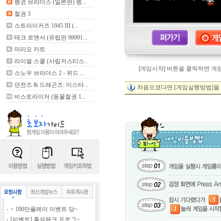
펭귄 브라더스 (일본판) 펭...
철권 3
스트라이커즈 1945 III (...
테크 로맨서 (유럽판 98091...
마리오 카트
라이벌 스쿨 (사립저스티스...
[게임시작] 버튼을 클릭하면 게
스노우 브라더스 2 - 위드 ...
던전즈 & 드래곤즈: 미스타...
처음오셨다면 [게임실행방법]을 
비스토라이저 (동물철권 1...
< 100만플레이 이벤트 당~
[이벤트] 출석체크 프로그~