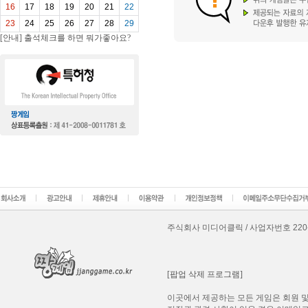
16
17
18
19
20
21
22
23
24
25
26
27
28
29
[안내] 출석체크를 하면 뭐가좋아요?
주식회사 미디어클릭 / 사업자번호 220-87-8
[팝업 삭제 프로그램]
이곳에서 제공하는 모든 게임은 회원 및