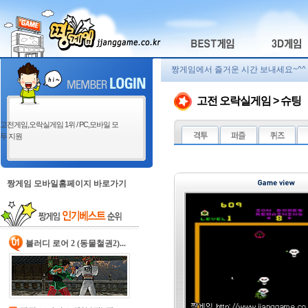
짱게임에서 즐거운 시간 보내세요~^^
고전 오락실게임 > 슈팅
고전게임,오락실게임 1위 / PC,모바일 모
두 지원
짱게임 모바일홈페이지 바로가기
블러디 로어 2 (동물철권2)...