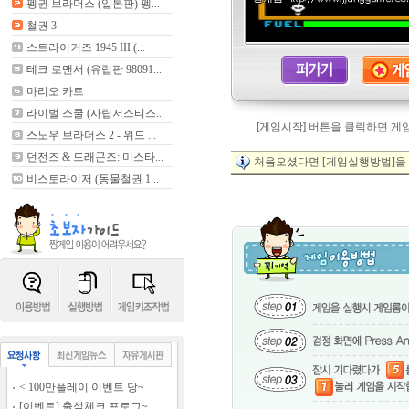
펭귄 브라더스 (일본판) 펭...
철권 3
스트라이커즈 1945 III (...
테크 로맨서 (유럽판 98091...
마리오 카트
라이벌 스쿨 (사립저스티스...
[게임시작] 버튼을 클릭하면 게
스노우 브라더스 2 - 위드 ...
던전즈 & 드래곤즈: 미스타...
처음오셨다면 [게임실행방법]을 
비스토라이저 (동물철권 1...
< 100만플레이 이벤트 당~
[이벤트] 출석체크 프로그~