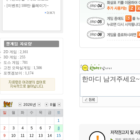
[이벤트] 100만 플레이기~
2D 게임 :
2,161
3D 게임 :
255
도스 게임 :
701
고전 오락실게임 :
1,506
포켓겜보이 :
1,174
2026년
8월
일
월
화
수
목
금
토
1
2
3
4
5
6
7
8
9
10
11
12
13
14
15