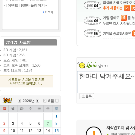
[이벤트] 100만 플레이기~
2D 게임 :
2,161
3D 게임 :
255
도스 게임 :
701
고전 오락실게임 :
1,506
포켓겜보이 :
1,174
2026년
8월
일
월
화
수
목
금
토
1
2
3
4
5
6
7
8
9
10
11
12
13
14
15