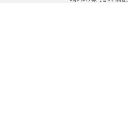
저작권 관련 사항이 있을 경우 이메일