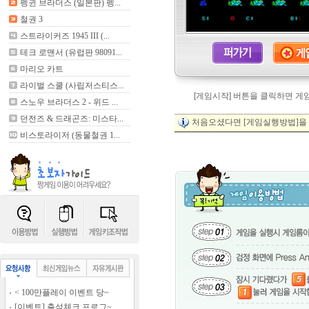
펭귄 브라더스 (일본판) 펭...
철권 3
스트라이커즈 1945 III (...
테크 로맨서 (유럽판 98091...
마리오 카트
라이벌 스쿨 (사립저스티스...
[게임시작] 버튼을 클릭하면 게
스노우 브라더스 2 - 위드 ...
던전즈 & 드래곤즈: 미스타...
처음오셨다면 [게임실행방법]을 
비스토라이저 (동물철권 1...
< 100만플레이 이벤트 당~
[이벤트] 출석체크 프로그~