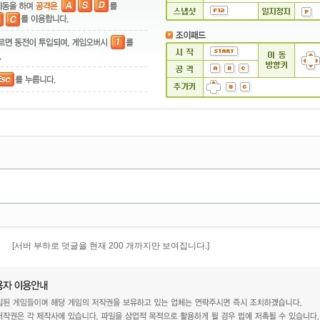
[서버 부하로 덧글을 현재 200 개까지만 보여집니다.]