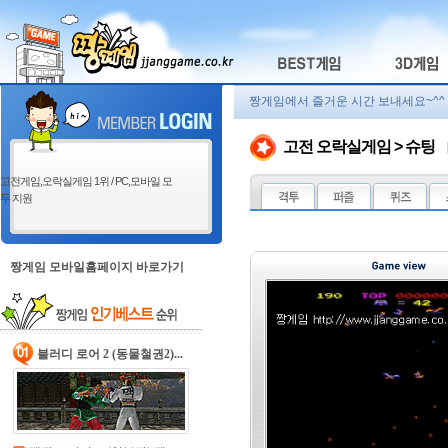
짱게임에서 즐거운 시간 보내세요~^^
고전 오락실게임 > 슈팅
고전게임,오락실게임 1위 / PC,모바일 모
두 지원
짱게임 모바일홈페이지 바로가기
블러디 로어 2 (동물철권2)...