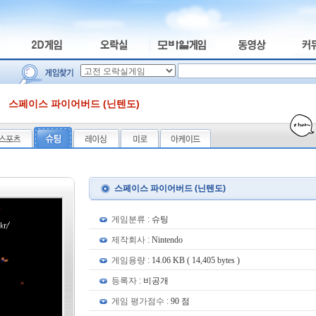
스페이스 파이어버드 (닌텐도)
스페이스 파이어버드 (닌텐도)
게임분류 :
슈팅
제작회사 :
Nintendo
게임용량 :
14.06 KB ( 14,405 bytes )
등록자 :
비공개
게임 평가점수 :
90 점