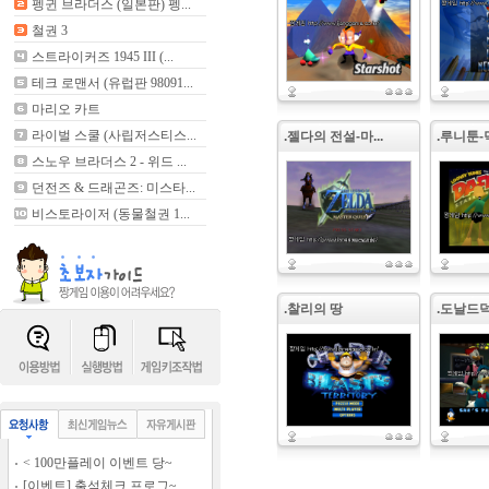
펭귄 브라더스 (일본판) 펭...
철권 3
스트라이커즈 1945 III (...
테크 로맨서 (유럽판 98091...
마리오 카트
라이벌 스쿨 (사립저스티스...
.젤다의 전설-마...
.루니툰-덕
스노우 브라더스 2 - 위드 ...
던전즈 & 드래곤즈: 미스타...
비스토라이저 (동물철권 1...
.찰리의 땅
.도날드
< 100만플레이 이벤트 당~
[이벤트] 출석체크 프로그~