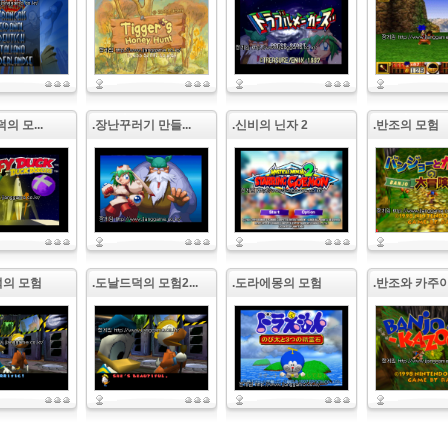
의 모...
.장난꾸러기 만들...
.신비의 닌자 2
.반조의 모험
덕의 모험
.도날드덕의 모험2...
.도라에몽의 모험
.반조와 카주