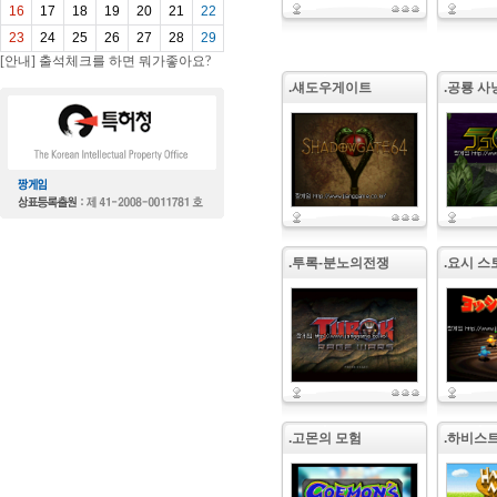
16
17
18
19
20
21
22
23
24
25
26
27
28
29
[안내] 출석체크를 하면 뭐가좋아요?
.섀도우게이트
.공룡 사
.투록-분노의전쟁
.요시 스
.고몬의 모험
.하비스트