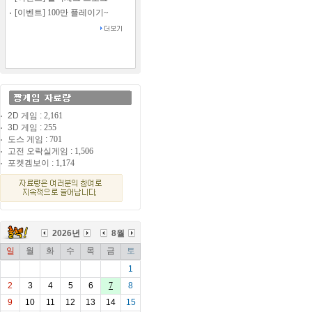
[이벤트] 100만 플레이기~
2D 게임 :
2,161
3D 게임 :
255
도스 게임 :
701
고전 오락실게임 :
1,506
포켓겜보이 :
1,174
2026년
8월
일
월
화
수
목
금
토
1
2
3
4
5
6
7
8
9
10
11
12
13
14
15