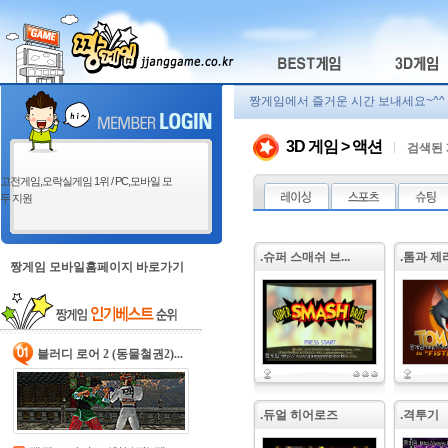
짱게임에서 즐거운 시간 보내세요~^^
3D 게임 > 액션
검색된 
고전게임,오락실게임 1위 / PC,모바일 모
두 지원
.슈퍼 스매쉬 브...
.톰과 제리
짱게임 모바일홈페이지 바로가기
블러디 로어 2 (동물철권2)...
.듀얼 히어로즈
.격투기