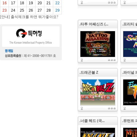
16
17
18
19
20
21
22
23
24
25
26
27
28
29
[안내] 출석체크를 하면 뭐가좋아요?
.타투 어쌔신즈 (...
.프리티 솔
.드래곤볼 Z
.파이널 파
.너클 헤드 (국...
.뮤턴트 파