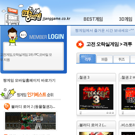
짱게임에서 즐거운 시간 보내세요~^^
고전 오락실게임 > 격투
고전게임,오락실게임 1위 / PC,모바일 모
두 지원
.철권 3
.철권 2 버
짱게임 모바일홈페이지 바로가기
블러디 로어 2 (동물철권2)...
.블러디 로어 2 (...
.비스토라이